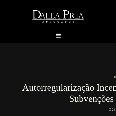
I
Autorregularização Incen
Subvenções 
24