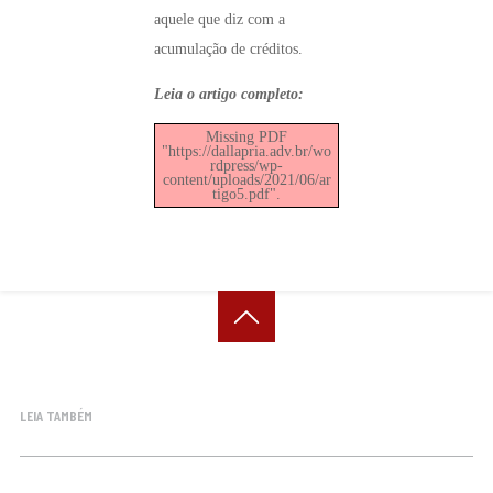
aquele que diz com a
acumulação de créditos.
Leia o artigo completo:
Missing PDF
"https://dallapria.adv.br/wo
rdpress/wp-
content/uploads/2021/06/ar
tigo5.pdf".
LEIA TAMBÉM