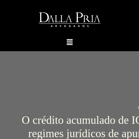
O crédito acumulado de I
regimes jurídicos de apu