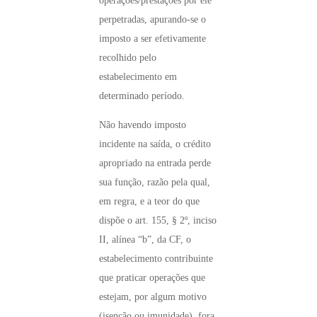
operações/prestações por ele
perpetradas, apurando-se o
imposto a ser efetivamente
recolhido pelo
estabelecimento em
determinado período.
Não havendo imposto
incidente na saída, o crédito
apropriado na entrada perde
sua função, razão pela qual,
em regra, e a teor do que
dispõe o art. 155, § 2º, inciso
II, alínea “b”, da CF, o
estabelecimento contribuinte
que praticar operações que
estejam, por algum motivo
(isenção ou imunidade), fora