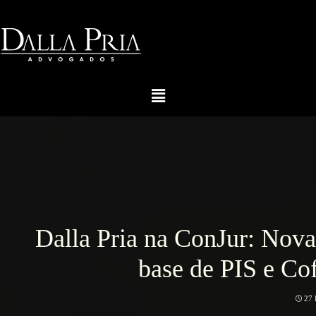
Dalla Pria na ConJur: Nov
base de PIS e Cof
27