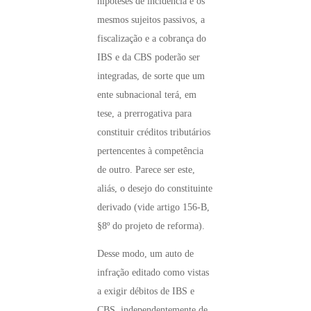
hipóteses de incidência e os
mesmos sujeitos passivos, a
fiscalização e a cobrança do
IBS e da CBS poderão ser
integradas, de sorte que um
ente subnacional terá, em
tese, a prerrogativa para
constituir créditos tributários
pertencentes à competência
de outro. Parece ser este,
aliás, o desejo do constituinte
derivado (vide artigo 156-B,
§8º do projeto de reforma).
Desse modo, um auto de
infração editado como vistas
a exigir débitos de IBS e
CBS, independentemente de