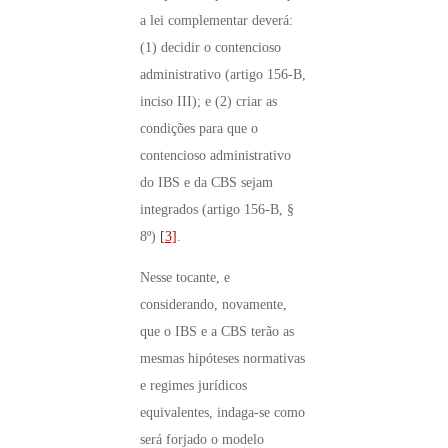
a lei complementar deverá:
(1) decidir o contencioso
administrativo (artigo 156-B,
inciso III); e (2) criar as
condições para que o
contencioso administrativo
do IBS e da CBS sejam
integrados (artigo 156-B, §
8º)
[3]
.
Nesse tocante, e
considerando, novamente,
que o IBS e a CBS terão as
mesmas hipóteses normativas
e regimes jurídicos
equivalentes, indaga-se como
será forjado o modelo