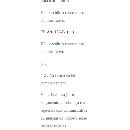
trata o art. 156-A:
III – decidir o contencioso
administrativo.
[3]
Art. 156-B. (…)
III – decidir o contencioso
administrativo.
(…)
§ 2º. Na forma da lei
complementar:
V – a fiscalização, o
lançamento, a cobrança e a
representação administrativa
ou judicial do imposto serão
realizadas pelas